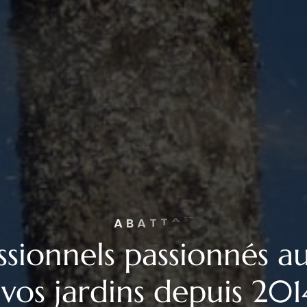
E
T
R
T
N
E
I
E
N
D
ssionnels passionnés au
vos jardins depuis 201